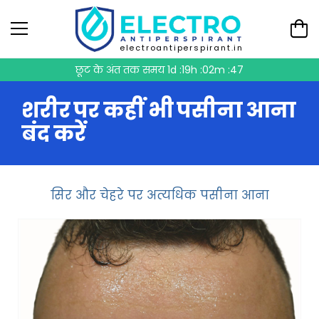
electroantiperspirant.in
छूट के अंत तक समय
1d :19h :02m :47
शरीर पर कहीं भी पसीना आना
बंद करें
सिर और चेहरे पर अत्यधिक पसीना आना