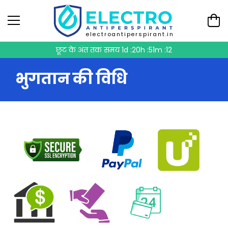
electroantiperspirant.in
छूट के अंत तक समय
1d :20h :51m :11
भुगतान की विधि