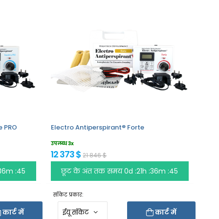
ve PRO
Electro Antiperspirant® Forte
उपलब्ध 3x
12 373 $
21 846 $
:36m :45
छूट के अंत तक समय
0d :21h :36m :45
सॉकेट प्रकार:
कार्ट में
कार्ट में