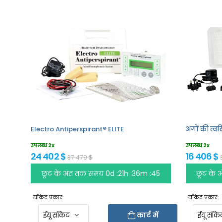
Electro Antiperspirant® ELITE
अंगों की त्
उपलब्ध 2x
उपलब्ध 2x
24 402 $
16 406 $
37 479 $
छूट के अंत तक समय
0d :21h :36m :45
छूट के
सॉकेट प्रकार:
सॉकेट प्रकार:
कार्ट में