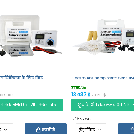
वरित चिकित्सा के लिए किट
Electro Antiperspirant® Sensiti
उपलब्ध 2x
13 437 $
30 580 $
28 126 $
 अंत तक समय
0d :21h :36m :45
छूट के अंत तक समय
0d :21h 
सॉकेट प्रकार:
कार्ट में